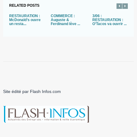
RELATED POSTS
RESTAURATION :
COMMERCE :
3/06 :
R
McDonald’s ouvre
Auguste &
RESTAURATION :
C
un resta...
Ferdinand lève ...
O’Tacos va ouvrir ...
v.
Site édité par Flash Infos.com