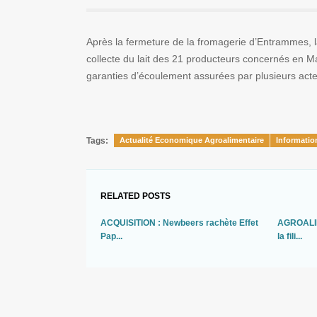
Après la fermeture de la fromagerie d’Entrammes, 
collecte du lait des 21 producteurs concernés en M
garanties d’écoulement assurées par plusieurs acteu
Tags:
Actualité Economique Agroalimentaire
Informatio
RELATED POSTS
ACQUISITION : Newbeers rachète Effet
AGROALIM
Pap...
la fili...