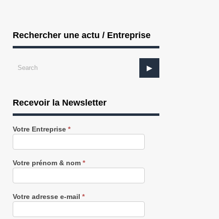
Rechercher une actu / Entreprise
Recevoir la Newsletter
Recevez
Votre Entreprise
*
notre
Newsletter
gratuitement
AGROALIMENTAIRE : Limagrain se voit
AGROALIMENTAIRE : Innovi investi
Votre prénom & nom
*
ttr...
dans u...
Votre adresse e-mail
*