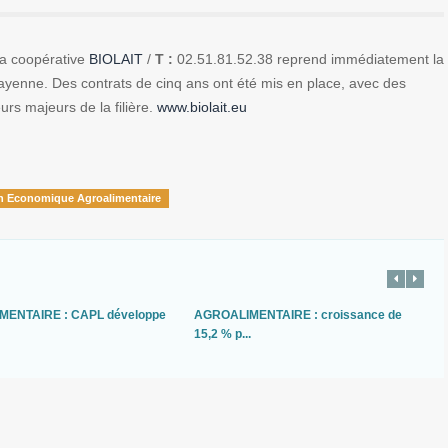
la coopérative
BIOLAIT
/
T :
02.51.81.52.38 reprend immédiatement la
ayenne. Des contrats de cinq ans ont été mis en place, avec des
rs majeurs de la filière.
www.biolait.eu
n Economique Agroalimentaire
ENTAIRE : CAPL développe
AGROALIMENTAIRE : croissance de
15,2 % p...
a