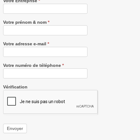
Recevez
Votre Entreprise
*
notre
Newsletter
gratuitement
Votre prénom & nom
*
Votre adresse e-mail
*
Votre numéro de téléphone
*
Vérification
Envoyer