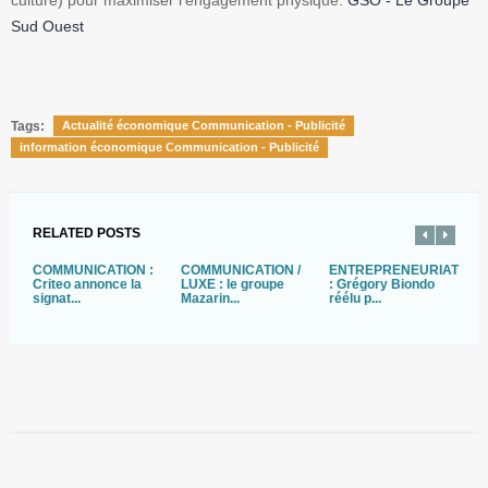
culture) pour maximiser l'engagement physique.
GSO - Le Groupe
Sud Ouest
Tags:
Actualité économique Communication - Publicité
information économique Communication - Publicité
RELATED POSTS
COMMUNICATION :
COMMUNICATION /
ENTREPRENEURIAT
C
Criteo annonce la
LUXE : le groupe
: Grégory Biondo
L
signat...
Mazarin...
réélu p...