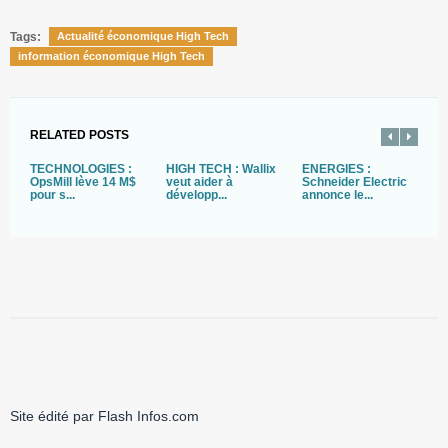
Tags:
Actualité économique High Tech
information économique High Tech
RELATED POSTS
TECHNOLOGIES :
HIGH TECH : Wallix
ENERGIES :
T
OpsMill lève 14 M$
veut aider à
Schneider Electric
B
pour s...
développ...
annonce le...
1
Site édité par Flash Infos.com