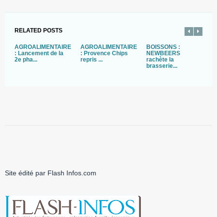
RELATED POSTS
AGROALIMENTAIRE
AGROALIMENTAIRE
BOISSONS :
D
: Lancement de la
: Provence Chips
NEWBEERS
C
2e pha...
repris ...
rachète la
M
brasserie...
Site édité par Flash Infos.com