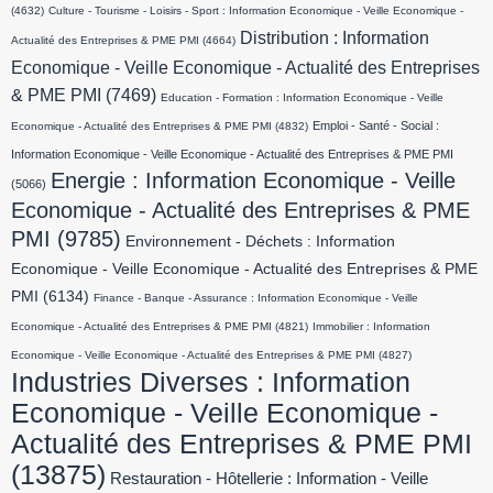
(4632)
Culture - Tourisme - Loisirs - Sport : Information Economique - Veille Economique -
Distribution : Information
Actualité des Entreprises & PME PMI
(4664)
Economique - Veille Economique - Actualité des Entreprises
& PME PMI
(7469)
Education - Formation : Information Economique - Veille
Emploi - Santé - Social :
Economique - Actualité des Entreprises & PME PMI
(4832)
Information Economique - Veille Economique - Actualité des Entreprises & PME PMI
Energie : Information Economique - Veille
(5066)
Economique - Actualité des Entreprises & PME
PMI
(9785)
Environnement - Déchets : Information
Economique - Veille Economique - Actualité des Entreprises & PME
PMI
(6134)
Finance - Banque - Assurance : Information Economique - Veille
Economique - Actualité des Entreprises & PME PMI
(4821)
Immobilier : Information
Economique - Veille Economique - Actualité des Entreprises & PME PMI
(4827)
Industries Diverses : Information
Economique - Veille Economique -
Actualité des Entreprises & PME PMI
(13875)
Restauration - Hôtellerie : Information - Veille