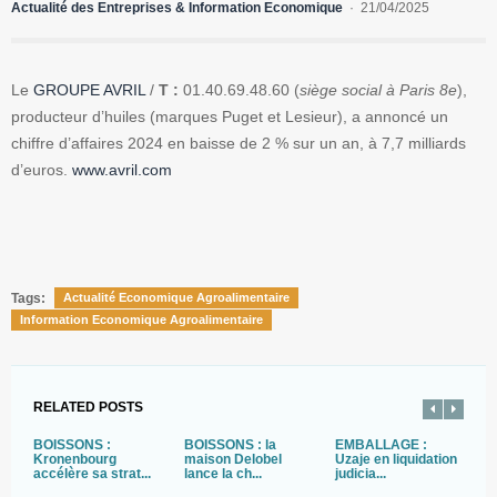
Actualité des Entreprises & Information Economique
21/04/2025
Le
GROUPE AVRIL
/
T :
01.40.69.48.60 (
siège social à Paris 8e
),
producteur d’huiles (marques Puget et Lesieur), a annoncé un
chiffre d’affaires 2024 en baisse de 2 % sur un an, à 7,7 milliards
d’euros.
www.avril.com
Tags:
Actualité Economique Agroalimentaire
Information Economique Agroalimentaire
RELATED POSTS
BOISSONS :
BOISSONS : la
EMBALLAGE :
A
Kronenbourg
maison Delobel
Uzaje en liquidation
:
accélère sa strat...
lance la ch...
judicia...
c