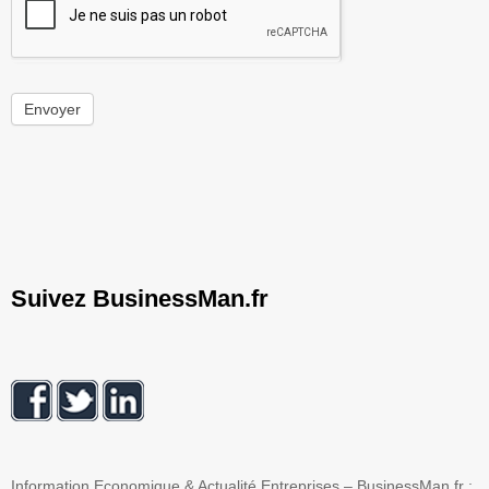
Envoyer
Suivez BusinessMan.fr
Information Economique & Actualité Entreprises – BusinessMan.fr :