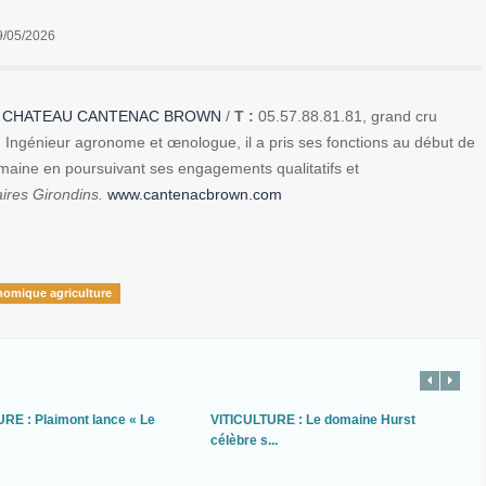
9/05/2026
u
CHATEAU CANTENAC BROWN
/
T :
05.57.88.81.81, grand cru
 Ingénieur agronome et œnologue, il a pris ses fonctions au début de
aine en poursuivant ses engagements qualitatifs et
aires Girondins.
www.cantenacbrown.com
nomique agriculture
RE : Plaimont lance « Le
VITICULTURE : Le domaine Hurst
célèbre s...