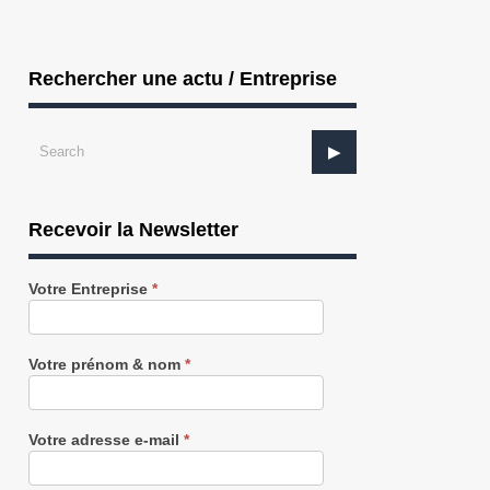
Rechercher une actu / Entreprise
Recevoir la Newsletter
Recevez
Votre Entreprise
*
notre
Newsletter
gratuitement
Votre prénom & nom
*
BOIS/MENUISERIE : Farges Bois
FINANCE / AGRICULTURE : Bovica
Votre adresse e-mail
*
prépare de...
lève 10...