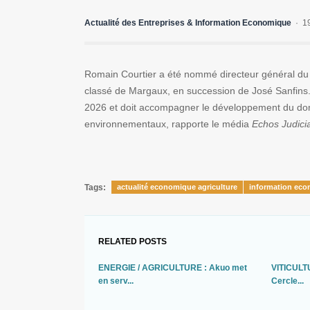
Actualité des Entreprises & Information Economique
1
Romain Courtier a été nommé directeur général d
classé de Margaux, en succession de José Sanfins.
2026 et doit accompagner le développement du dom
environnementaux, rapporte le média
Echos Judici
Tags:
actualité economique agriculture
information eco
RELATED POSTS
ENERGIE / AGRICULTURE : Akuo met
VITICULTU
en serv...
Cercle...