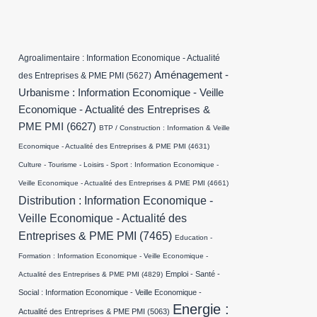
Agroalimentaire : Information Economique - Actualité
Aménagement -
des Entreprises & PME PMI
(5627)
Urbanisme : Information Economique - Veille
Economique - Actualité des Entreprises &
PME PMI
(6627)
BTP / Construction : Information & Veille
Economique - Actualité des Entreprises & PME PMI
(4631)
Culture - Tourisme - Loisirs - Sport : Information Economique -
Veille Economique - Actualité des Entreprises & PME PMI
(4661)
Distribution : Information Economique -
Veille Economique - Actualité des
Entreprises & PME PMI
(7465)
Education -
Formation : Information Economique - Veille Economique -
Emploi - Santé -
Actualité des Entreprises & PME PMI
(4829)
Social : Information Economique - Veille Economique -
Energie :
Actualité des Entreprises & PME PMI
(5063)