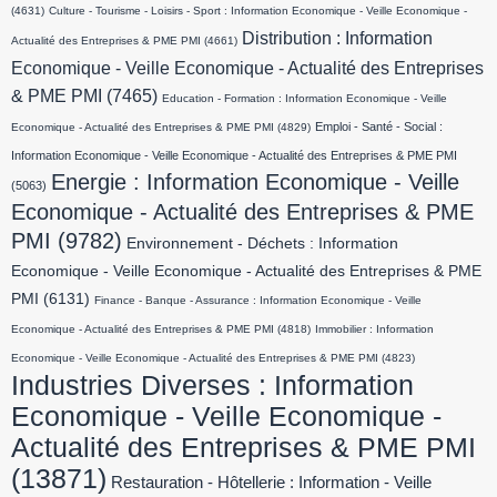
(4631)
Culture - Tourisme - Loisirs - Sport : Information Economique - Veille Economique -
Distribution : Information
Actualité des Entreprises & PME PMI
(4661)
Economique - Veille Economique - Actualité des Entreprises
& PME PMI
(7465)
Education - Formation : Information Economique - Veille
Emploi - Santé - Social :
Economique - Actualité des Entreprises & PME PMI
(4829)
Information Economique - Veille Economique - Actualité des Entreprises & PME PMI
Energie : Information Economique - Veille
(5063)
Economique - Actualité des Entreprises & PME
PMI
(9782)
Environnement - Déchets : Information
Economique - Veille Economique - Actualité des Entreprises & PME
PMI
(6131)
Finance - Banque - Assurance : Information Economique - Veille
Economique - Actualité des Entreprises & PME PMI
(4818)
Immobilier : Information
Economique - Veille Economique - Actualité des Entreprises & PME PMI
(4823)
Industries Diverses : Information
Economique - Veille Economique -
Actualité des Entreprises & PME PMI
(13871)
Restauration - Hôtellerie : Information - Veille