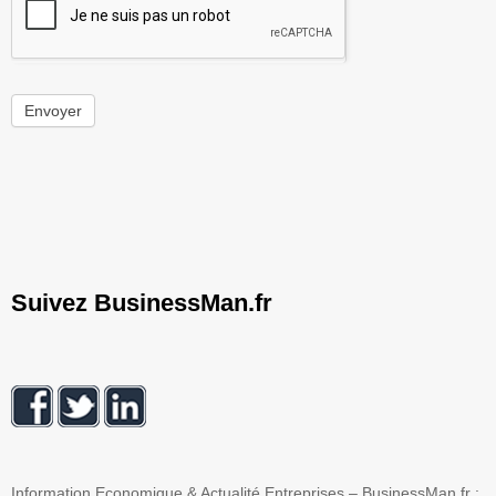
Envoyer
Suivez BusinessMan.fr
Information Economique & Actualité Entreprises – BusinessMan.fr :