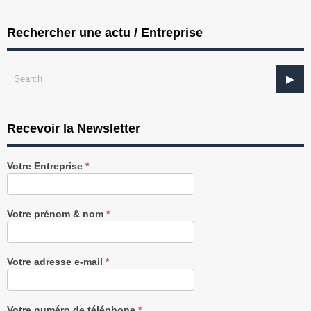
Rechercher une actu / Entreprise
Recevoir la Newsletter
Recevez
Votre Entreprise
*
notre
Newsletter
gratuitement
Votre prénom & nom
*
Votre adresse e-mail
*
Votre numéro de téléphone
*