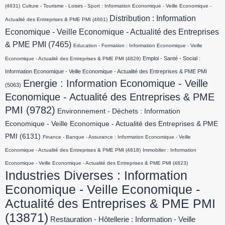
(4631)
Culture - Tourisme - Loisirs - Sport : Information Economique - Veille Economique -
Distribution : Information
Actualité des Entreprises & PME PMI
(4661)
Economique - Veille Economique - Actualité des Entreprises
& PME PMI
(7465)
Education - Formation : Information Economique - Veille
Emploi - Santé - Social :
Economique - Actualité des Entreprises & PME PMI
(4829)
Information Economique - Veille Economique - Actualité des Entreprises & PME PMI
Energie : Information Economique - Veille
(5063)
Economique - Actualité des Entreprises & PME
PMI
(9782)
Environnement - Déchets : Information
Economique - Veille Economique - Actualité des Entreprises & PME
PMI
(6131)
Finance - Banque - Assurance : Information Economique - Veille
Economique - Actualité des Entreprises & PME PMI
(4818)
Immobilier : Information
Economique - Veille Economique - Actualité des Entreprises & PME PMI
(4823)
Industries Diverses : Information
Economique - Veille Economique -
Actualité des Entreprises & PME PMI
(13871)
Restauration - Hôtellerie : Information - Veille