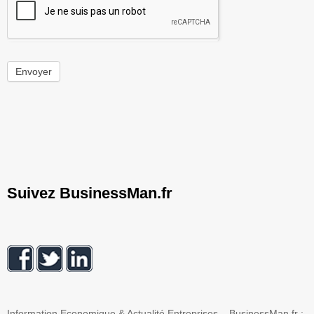
Envoyer
Suivez BusinessMan.fr
Information Economique & Actualité Entreprises – BusinessMan.fr :