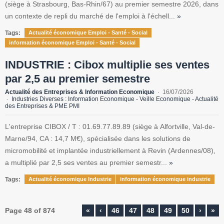
(siège à Strasbourg, Bas-Rhin/67) au premier semestre 2026, dans
un contexte de repli du marché de l'emploi à l'échell...
»
Tags:
Actualité économique Emploi - Santé - Social
information économique Emploi - Santé - Social
INDUSTRIE : Cibox multiplie ses ventes
par 2,5 au premier semestre
Actualité des Entreprises & Information Economique
16/07/2026
Industries Diverses : Information Economique - Veille Economique - Actualité
des Entreprises & PME PMI
L'entreprise CIBOX / T : 01.69.77.89.89 (siège à Alfortville, Val-de-
Marne/94, CA : 14,7 M€), spécialisée dans les solutions de
micromobilité et implantée industriellement à Revin (Ardennes/08),
a multiplié par 2,5 ses ventes au premier semestr...
»
Tags:
Actualité économique Industrie
information économique industrie
Page 48 of 874
«
‹
46
47
48
49
50
›
»