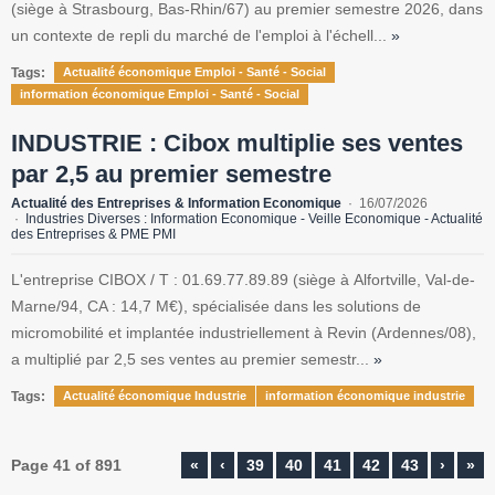
(siège à Strasbourg, Bas-Rhin/67) au premier semestre 2026, dans
un contexte de repli du marché de l'emploi à l'échell...
»
Tags:
Actualité économique Emploi - Santé - Social
information économique Emploi - Santé - Social
INDUSTRIE : Cibox multiplie ses ventes
par 2,5 au premier semestre
Actualité des Entreprises & Information Economique
16/07/2026
Industries Diverses : Information Economique - Veille Economique - Actualité
des Entreprises & PME PMI
L'entreprise CIBOX / T : 01.69.77.89.89 (siège à Alfortville, Val-de-
Marne/94, CA : 14,7 M€), spécialisée dans les solutions de
micromobilité et implantée industriellement à Revin (Ardennes/08),
a multiplié par 2,5 ses ventes au premier semestr...
»
Tags:
Actualité économique Industrie
information économique industrie
Page 41 of 891
«
‹
39
40
41
42
43
›
»