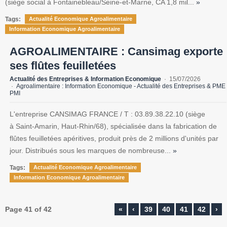
(siège social à Fontainebleau/Seine-et-Marne, CA 1,8 mil...
»
Tags:
Actualité Economique Agroalimentaire
Information Economique Agroalimentaire
AGROALIMENTAIRE : Cansimag exporte
ses flûtes feuilletées
Actualité des Entreprises & Information Economique
15/07/2026
Agroalimentaire : Information Economique - Actualité des Entreprises & PME
PMI
L'entreprise CANSIMAG FRANCE / T : 03.89.38.22.10 (siège
à Saint-Amarin, Haut-Rhin/68), spécialisée dans la fabrication de
flûtes feuilletées apéritives, produit près de 2 millions d'unités par
jour. Distribués sous les marques de nombreuse...
»
Tags:
Actualité Economique Agroalimentaire
Information Economique Agroalimentaire
Page 41 of 42
«
‹
39
40
41
42
›