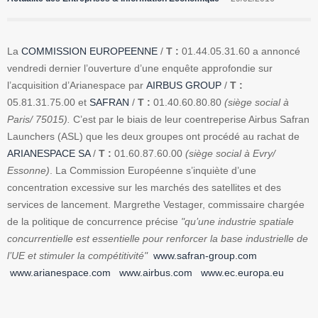
La
COMMISSION EUROPEENNE
/
T :
01.44.05.31.60 a annoncé
vendredi dernier l’ouverture d’une enquête approfondie sur
l’acquisition d’Arianespace par
AIRBUS GROUP
/
T :
05.81.31.75.00 et
SAFRAN
/
T :
01.40.60.80.80
(siège social à
Paris/ 75015).
C’est par le biais de leur coentreperise Airbus Safran
Launchers (ASL) que les deux groupes ont procédé au rachat de
ARIANESPACE SA
/
T :
01.60.87.60.00
(siège social à Evry/
Essonne)
. La Commission Européenne s’inquiète d’une
concentration excessive sur les marchés des satellites et des
services de lancement. Margrethe Vestager, commissaire chargée
de la politique de concurrence précise
"qu’une industrie spatiale
concurrentielle est essentielle pour renforcer la base industrielle de
l’UE et stimuler la compétitivité"
www.safran-group.com
www.arianespace.com
www.airbus.com
www.ec.europa.eu