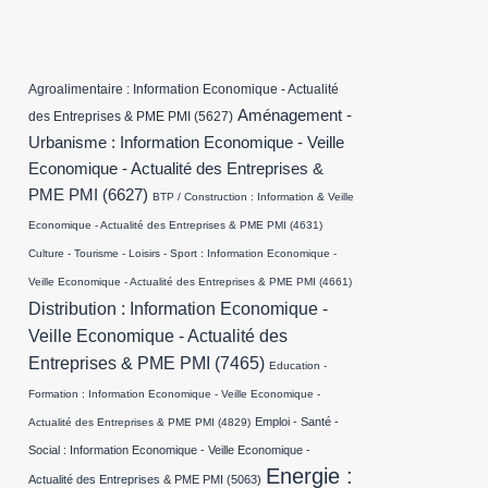
Agroalimentaire : Information Economique - Actualité
Aménagement -
des Entreprises & PME PMI
(5627)
Urbanisme : Information Economique - Veille
Economique - Actualité des Entreprises &
PME PMI
(6627)
BTP / Construction : Information & Veille
Economique - Actualité des Entreprises & PME PMI
(4631)
Culture - Tourisme - Loisirs - Sport : Information Economique -
Veille Economique - Actualité des Entreprises & PME PMI
(4661)
Distribution : Information Economique -
Veille Economique - Actualité des
Entreprises & PME PMI
(7465)
Education -
Formation : Information Economique - Veille Economique -
Emploi - Santé -
Actualité des Entreprises & PME PMI
(4829)
Social : Information Economique - Veille Economique -
Energie :
Actualité des Entreprises & PME PMI
(5063)