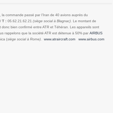
er, la commande passé par l’Iran de 40 avions auprès du
/
T :
05.62.21.62.21
(siège social à Blagnac)
. Le montant de
est donc bien confirmé entre ATR et Téhéran. Les appareils sont
Nous rappelons que la société ATR est détenue à 50% par
AIRBUS
ica (
siège social à Rome)
.
www.atraircraft.com
www.airbus.com