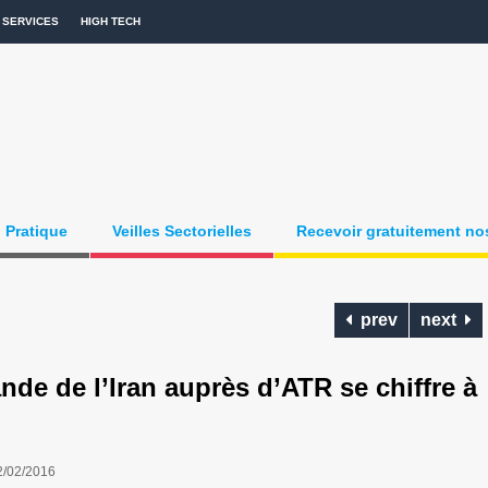
SERVICES
HIGH TECH
Pratique
Veilles Sectorielles
Recevoir gratuitement nos
prev
next
de l’Iran auprès d’ATR se chiffre à
2/02/2016