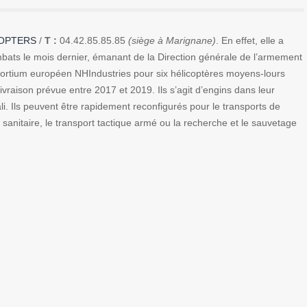
COPTERS
/
T :
04.42.85.85.85
(siège à Marignane)
. En effet, elle a
ts le mois dernier, émanant de la Direction générale de l’armement
rtium européen NHIndustries pour six hélicoptères moyens-lours
raison prévue entre 2017 et 2019. Ils s’agit d’engins dans leur
i. Ils peuvent être rapidement reconfigurés pour le transports de
n sanitaire, le transport tactique armé ou la recherche et le sauvetage