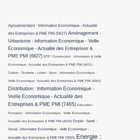
Agroalimentaire : Information Economique - Actualité
Aménagement -
des Entreprises & PME PMI
(5627)
Urbanisme : Information Economique - Veille
Economique - Actualité des Entreprises &
PME PMI
(6627)
BTP / Construction : Information & Veille
Economique - Actualité des Entreprises & PME PMI
(4631)
Culture - Tourisme - Loisirs - Sport : Information Economique -
Veille Economique - Actualité des Entreprises & PME PMI
(4661)
Distribution : Information Economique -
Veille Economique - Actualité des
Entreprises & PME PMI
(7465)
Education -
Formation : Information Economique - Veille Economique -
Emploi - Santé -
Actualité des Entreprises & PME PMI
(4829)
Social : Information Economique - Veille Economique -
Energie :
Actualité des Entreprises & PME PMI
(5063)