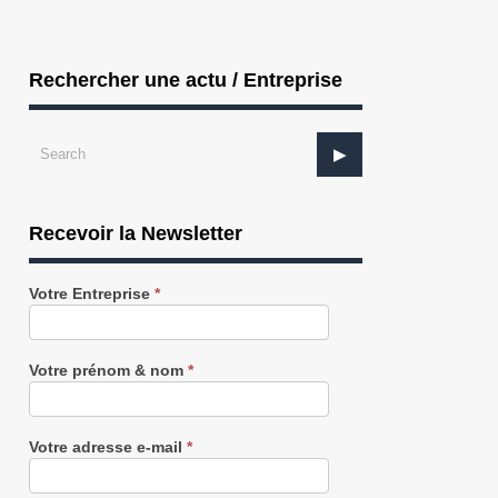
Rechercher une actu / Entreprise
Recevoir la Newsletter
Recevez
Votre Entreprise
*
notre
Newsletter
gratuitement
Votre prénom & nom
*
MARITIME : Olivier Blaringhem directeur
SERVICES : WeMa ouvre son capita
Votre adresse e-mail
*
..