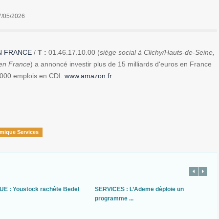
7/05/2026
 FRANCE
/
T :
01.46.17.10.00 (
siège social à Clichy/Hauts-de-Seine,
 en France
) a annoncé investir plus de 15 milliards d'euros en France
 7 000 emplois en CDI.
www.amazon.fr
mique Services
UE : Youstock rachète Bedel
SERVICES : L’Ademe déploie un
programme ...
.