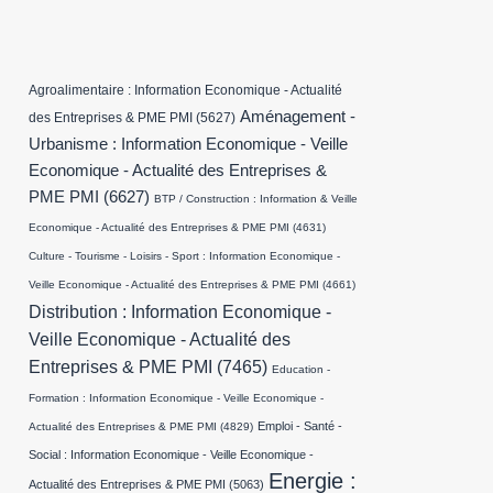
Agroalimentaire : Information Economique - Actualité
Aménagement -
des Entreprises & PME PMI
(5627)
Urbanisme : Information Economique - Veille
Economique - Actualité des Entreprises &
PME PMI
(6627)
BTP / Construction : Information & Veille
Economique - Actualité des Entreprises & PME PMI
(4631)
Culture - Tourisme - Loisirs - Sport : Information Economique -
Veille Economique - Actualité des Entreprises & PME PMI
(4661)
Distribution : Information Economique -
Veille Economique - Actualité des
Entreprises & PME PMI
(7465)
Education -
Formation : Information Economique - Veille Economique -
Emploi - Santé -
Actualité des Entreprises & PME PMI
(4829)
Social : Information Economique - Veille Economique -
Energie :
Actualité des Entreprises & PME PMI
(5063)