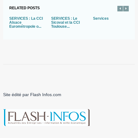
RELATED POSTS
SERVICES : La CCI
SERVICES : Le
Services
I
Alsace
Sicoval et la CCI
C
Eurométropole o...
Toulouse...
o
Site édité par Flash Infos.com