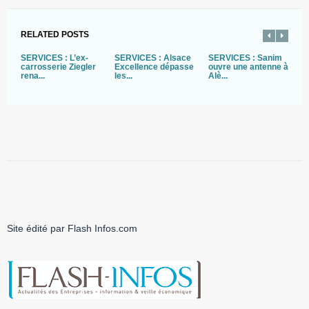
RELATED POSTS
SERVICES : L’ex-
SERVICES : Alsace
SERVICES : Sanim
S
carrosserie Ziegler
Excellence dépasse
ouvre une antenne à
H
rena...
les...
Alè...
o
Site édité par Flash Infos.com