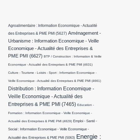
Agroalimentaire : Information Economique - Actualité
Aménagement -
des Entreprises & PME PMI
(5627)
Urbanisme : Information Economique - Veille
Economique - Actualité des Entreprises &
PME PMI
(6627)
BTP / Construction : Information & Veille
Economique - Actualité des Entreprises & PME PMI
(4631)
Culture - Tourisme - Loisirs - Sport : Information Economique -
Veille Economique - Actualité des Entreprises & PME PMI
(4661)
Distribution : Information Economique -
Veille Economique - Actualité des
Entreprises & PME PMI
(7465)
Education -
Formation : Information Economique - Veille Economique -
Emploi - Santé -
Actualité des Entreprises & PME PMI
(4829)
Social : Information Economique - Veille Economique -
Energie :
Actualité des Entreprises & PME PMI
(5063)