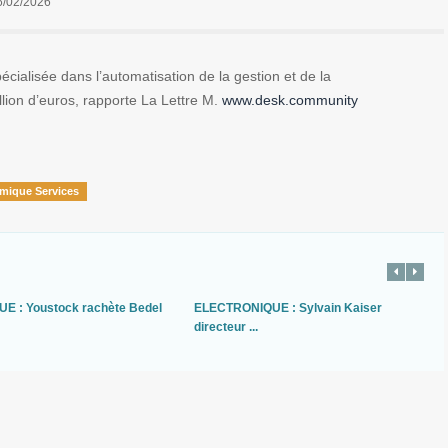
6/02/2026
pécialisée dans l’automatisation de la gestion et de la
llion d’euros, rapporte La Lettre M.
www.desk.community
mique Services
UE : Youstock rachète Bedel
ELECTRONIQUE : Sylvain Kaiser
directeur ...