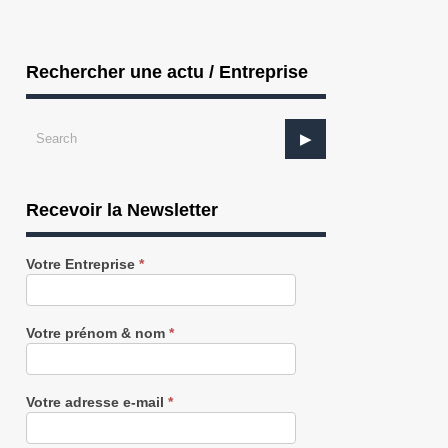
Rechercher une actu / Entreprise
Recevoir la Newsletter
Recevez
Votre Entreprise
*
notre
Newsletter
gratuitement
LOGISTIQUE : Youstock rachète Bedel
SERVICES : MPM Group accompag
35 tourn...
Votre prénom & nom
*
Votre adresse e-mail
*