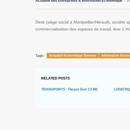
Actualité des Entreprises & Information Economique
2
Desk (
siège social à Montpellier/Hérault
), société s
commercialisation des espaces de travail, lève 1 mi
Tags:
Actualité économique Services
information écono
RELATED POSTS
TRANSPORTS : Flease lève 13 M€
LOGISTIQ