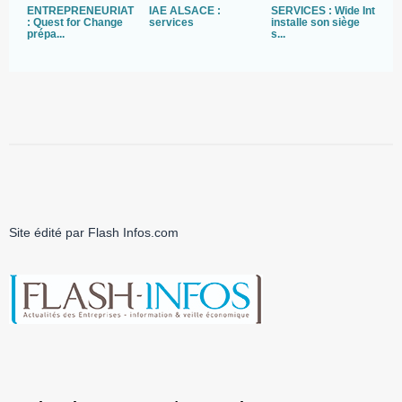
ENTREPRENEURIAT
IAE ALSACE :
SERVICES : Wide Int
S
: Quest for Change
services
installe son siège
P
prépa...
s...
de
Site édité par Flash Infos.com