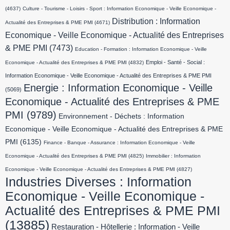
(4637)
Culture - Tourisme - Loisirs - Sport : Information Economique - Veille Economique -
Distribution : Information
Actualité des Entreprises & PME PMI
(4671)
Economique - Veille Economique - Actualité des Entreprises
& PME PMI
(7473)
Education - Formation : Information Economique - Veille
Emploi - Santé - Social :
Economique - Actualité des Entreprises & PME PMI
(4832)
Information Economique - Veille Economique - Actualité des Entreprises & PME PMI
Energie : Information Economique - Veille
(5069)
Economique - Actualité des Entreprises & PME
PMI
(9789)
Environnement - Déchets : Information
Economique - Veille Economique - Actualité des Entreprises & PME
PMI
(6135)
Finance - Banque - Assurance : Information Economique - Veille
Economique - Actualité des Entreprises & PME PMI
(4825)
Immobilier : Information
Economique - Veille Economique - Actualité des Entreprises & PME PMI
(4827)
Industries Diverses : Information
Economique - Veille Economique -
Actualité des Entreprises & PME PMI
(13885)
Restauration - Hôtellerie : Information - Veille