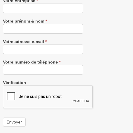
Recevez
Votre Entreprise
*
notre
Newsletter
gratuitement
Votre prénom & nom
*
Votre adresse e-mail
*
Votre numéro de téléphone
*
Vérification
Envoyer