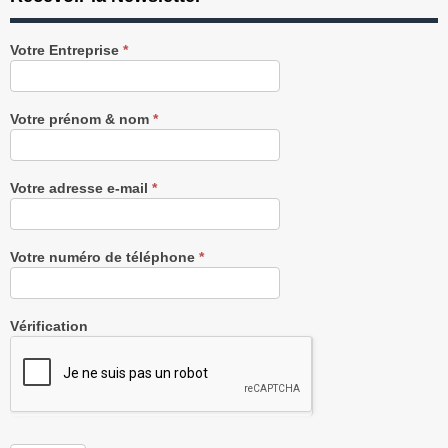
Recevez
Votre Entreprise
*
notre
Newsletter
gratuitement
Votre prénom & nom
*
Votre adresse e-mail
*
Votre numéro de téléphone
*
Vérification