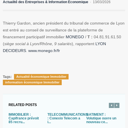
Actualité des Entreprises & Information Economique
13/03/2026
Thierry Gardon, ancien président du tribunal de commerce de Lyon
est entré au conseil de surveillance de la plateforme de
financement participatif immobilier
MONEGO
/
T :
04.81.91.61.50
(
siège social à Lyon/Rhône, 9 salariés
), rapportent
LYON
DECIDEURS
.
www.monego.fr/fr
Tags:
Actualité économique Immobilier
information économique Immobilier
RELATED POSTS
IMMOBILIER :
TELECOMMUNICATIONS
BATIMENT :
I
Capifrance prévoit
: Conexio Telecom a
Volutique ouvre un
V
85 recru...
i...
nouveau ce...