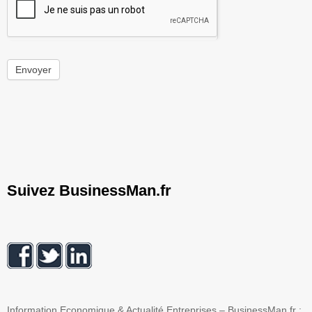
Envoyer
Suivez BusinessMan.fr
Information Economique & Actualité Entreprises – BusinessMan.fr :