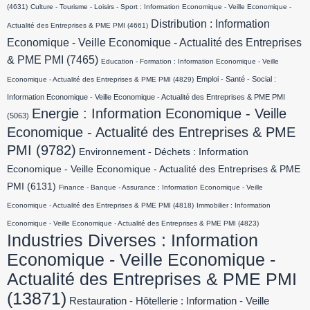
(4631)
Culture - Tourisme - Loisirs - Sport : Information Economique - Veille Economique -
Distribution : Information
Actualité des Entreprises & PME PMI
(4661)
Economique - Veille Economique - Actualité des Entreprises
& PME PMI
(7465)
Education - Formation : Information Economique - Veille
Emploi - Santé - Social :
Economique - Actualité des Entreprises & PME PMI
(4829)
Information Economique - Veille Economique - Actualité des Entreprises & PME PMI
Energie : Information Economique - Veille
(5063)
Economique - Actualité des Entreprises & PME
PMI
(9782)
Environnement - Déchets : Information
Economique - Veille Economique - Actualité des Entreprises & PME
PMI
(6131)
Finance - Banque - Assurance : Information Economique - Veille
Economique - Actualité des Entreprises & PME PMI
(4818)
Immobilier : Information
Economique - Veille Economique - Actualité des Entreprises & PME PMI
(4823)
Industries Diverses : Information
Economique - Veille Economique -
Actualité des Entreprises & PME PMI
(13871)
Restauration - Hôtellerie : Information - Veille