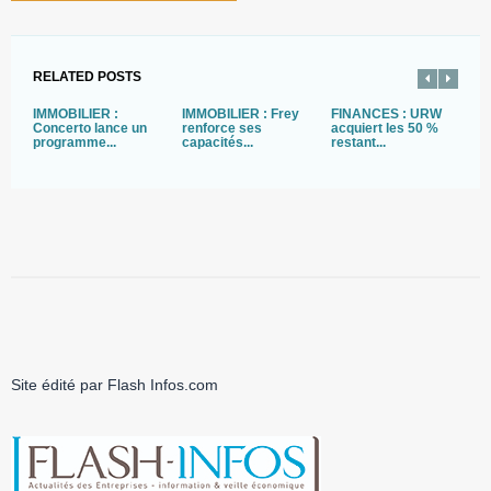
RELATED POSTS
IMMOBILIER :
IMMOBILIER : Frey
FINANCES : URW
E
Concerto lance un
renforce ses
acquiert les 50 %
B
programme...
capacités...
restant...
A
Site édité par Flash Infos.com