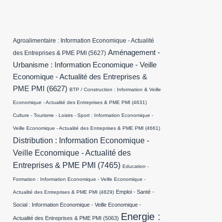
Agroalimentaire : Information Economique - Actualité
Aménagement -
des Entreprises & PME PMI
(5627)
Urbanisme : Information Economique - Veille
Economique - Actualité des Entreprises &
PME PMI
(6627)
BTP / Construction : Information & Veille
Economique - Actualité des Entreprises & PME PMI
(4631)
Culture - Tourisme - Loisirs - Sport : Information Economique -
Veille Economique - Actualité des Entreprises & PME PMI
(4661)
Distribution : Information Economique -
Veille Economique - Actualité des
Entreprises & PME PMI
(7465)
Education -
Formation : Information Economique - Veille Economique -
Emploi - Santé -
Actualité des Entreprises & PME PMI
(4829)
Social : Information Economique - Veille Economique -
Energie :
Actualité des Entreprises & PME PMI
(5063)