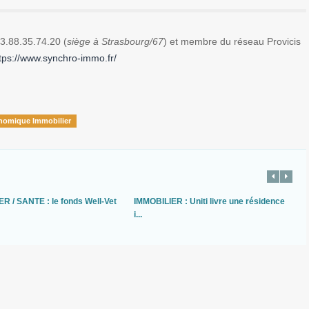
3.88.35.74.20 (
siège à Strasbourg/67
) et membre du réseau Provicis
tps://www.synchro-immo.fr/
nomique Immobilier
R / SANTE : le fonds Well-Vet
IMMOBILIER : Uniti livre une résidence
i...