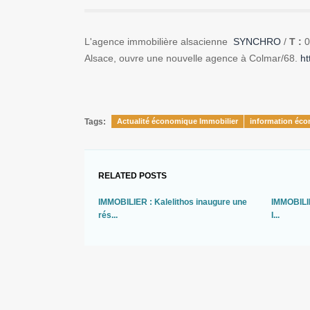
L'agence immobilière alsacienne
SYNCHRO
/
T :
0
Alsace, ouvre une nouvelle agence à Colmar/68
.
ht
Tags:
Actualité économique Immobilier
information éco
RELATED POSTS
IMMOBILIER : Kalelithos inaugure une
IMMOBILIE
rés...
I...