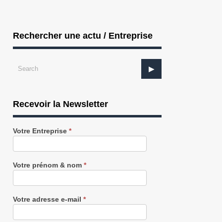
Rechercher une actu / Entreprise
Recevoir la Newsletter
Recevez
Votre Entreprise
*
notre
Newsletter
IMMOBILIER : Icade inaugure un
IMMOBILIER : la SCPI Wemo signe 
gratuitement
programme...
acq...
Votre prénom & nom
*
Votre adresse e-mail
*