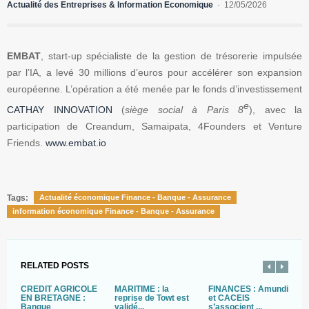
Actualité des Entreprises & Information Economique
12/05/2026
EMBAT
, start-up spécialiste de la gestion de trésorerie impulsée
par l’IA, a levé 30 millions d’euros pour accélérer son expansion
européenne. L’opération a été menée par le fonds d’investissement
e
CATHAY INNOVATION
(
siège social à Paris 8
), avec la
participation de Creandum, Samaipata, 4Founders et Venture
Friends.
www.embat.io
Tags:
Actualité économique Finance - Banque - Assurance
information économique Finance - Banque - Assurance
RELATED POSTS
CRÉDIT AGRICOLE
MARITIME : la
FINANCES : Amundi
B
EN BRETAGNE :
reprise de Towt est
et CACEIS
:
Banque
validé...
s’associent ...