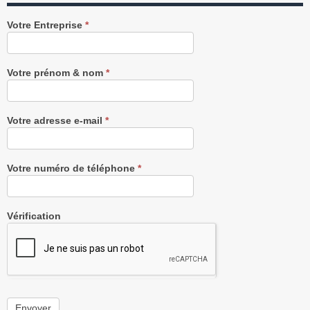
Recevez
Votre Entreprise
*
notre
Newsletter
gratuitement
Votre prénom & nom
*
Votre adresse e-mail
*
Votre numéro de téléphone
*
Vérification
Envoyer