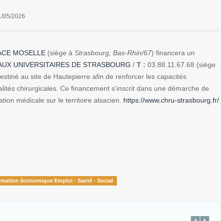
1/05/2026
ACE MOSELLE
(siège à
Strasbourg, Bas-Rhin/67
) financera un
AUX UNIVERSITAIRES DE STRASBOURG
/
T :
03.88.11.67.68 (siège
stiné au site de Hautepierre afin de renforcer les capacités
alités chirurgicales. Ce financement s’inscrit dans une démarche de
ation médicale sur le territoire alsacien.
https://www.chru-strasbourg.fr/
rmation économique Emploi - Santé - Social