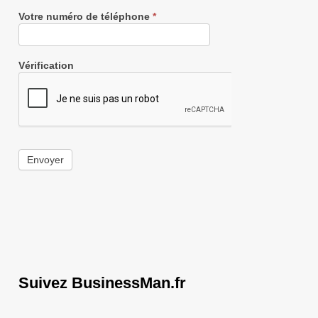
Votre numéro de téléphone
*
SANTE : Roquette va tailler dans ses
Emploi/Interim
ff...
Vérification
Envoyer
Suivez BusinessMan.fr