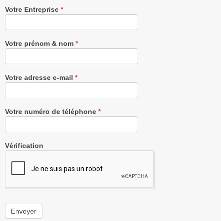
Recevez
Votre Entreprise
*
notre
Newsletter
gratuitement
Votre prénom & nom
*
Votre adresse e-mail
*
Votre numéro de téléphone
*
Vérification
Envoyer