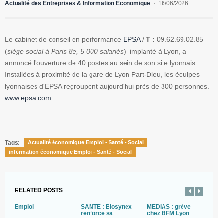
Actualité des Entreprises & Information Economique
16/06/2026
Le cabinet de conseil en performance
EPSA
/
T :
09.62.69.02.85
(
siège social à Paris 8e, 5 000 salariés
), implanté à Lyon, a
annoncé l'ouverture de 40 postes au sein de son site lyonnais.
Installées à proximité de la gare de Lyon Part-Dieu, les équipes
lyonnaises d'EPSA regroupent aujourd'hui près de 300 personnes.
www.epsa.com
Tags:
Actualité économique Emploi - Santé - Social
information économique Emploi - Santé - Social
RELATED POSTS
Emploi
SANTE : Biosynex
MEDIAS : grève
S
renforce sa
chez BFM Lyon
l