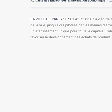
Actualité des Entreprises & Information Economique
1
LA VILLE DE PARIS
/
T :
01.42.72.83.67
a décidé d
de la ville, jusqu’alors pilotées par les mairies d’a
un établissement unique pour toute la capitale. L’ob
favoriser le développement des achats de produits bi