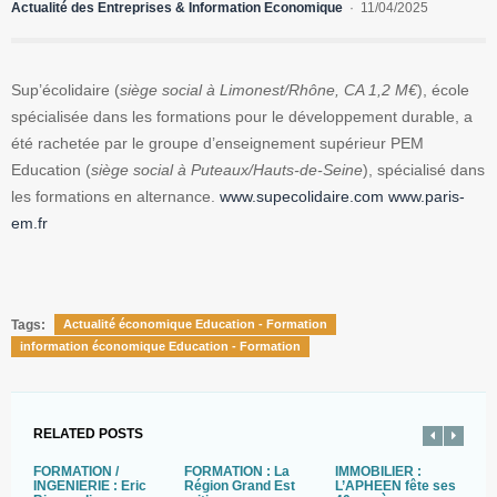
Actualité des Entreprises & Information Economique
11/04/2025
Sup’écolidaire (
siège social à Limonest/Rhône, CA 1,2 M€
), école
spécialisée dans les formations pour le développement durable, a
été rachetée par le groupe d’enseignement supérieur PEM
Education (
siège social à Puteaux/Hauts-de-Seine
), spécialisé dans
les formations en alternance.
www.supecolidaire.com
www.paris-
em.fr
Tags:
Actualité économique Education - Formation
information économique Education - Formation
RELATED POSTS
FORMATION /
FORMATION : La
IMMOBILIER :
I
INGENIERIE : Eric
Région Grand Est
L’APHEEN fête ses
G