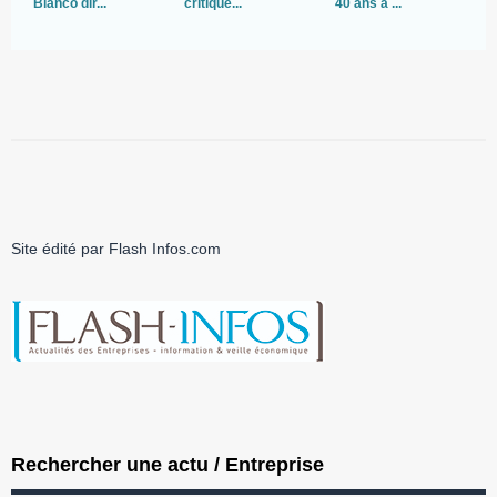
Bianco dir...
critique...
40 ans à ...
no
Site édité par Flash Infos.com
Rechercher une actu / Entreprise