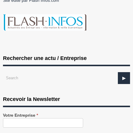
Site édité par Flash Infos.com
Rechercher une actu / Entreprise
Recevoir la Newsletter
Recevez
Votre Entreprise
*
notre
Newsletter
gratuitement