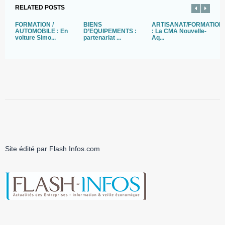
RELATED POSTS
FORMATION /
BIENS
ARTISANAT/FORMATION
F
AUTOMOBILE : En
D’EQUIPEMENTS :
: La CMA Nouvelle-
L
voiture Simo...
partenariat ...
Aq...
da
Site édité par Flash Infos.com