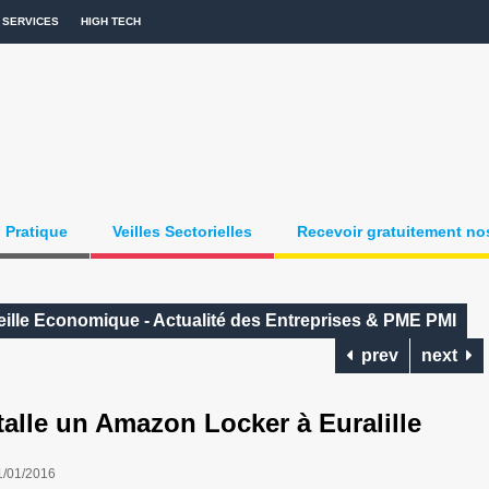
SERVICES
HIGH TECH
Pratique
Veilles Sectorielles
Recevoir gratuitement nos
Veille Economique - Actualité des Entreprises & PME PMI
prev
next
le un Amazon Locker à Euralille
1/01/2016