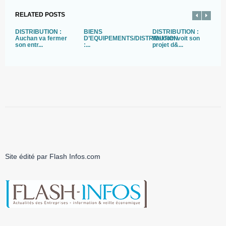
RELATED POSTS
DISTRIBUTION :
BIENS
DISTRIBUTION :
D
Auchan va fermer
D’EQUIPEMENTS/DISTRIBUTION
Weldom voit son
o
son entr...
:...
projet d&...
n
Site édité par Flash Infos.com