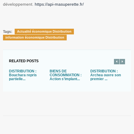
développement.
https://api-masuperette.fr/
Tags:
Actualité économique Distribution
information économique Distribution
RELATED POSTS
DISTRIBUTION :
BIENS DE
DISTRIBUTION :
D
Bouchara repris
CONSOMMATION :
Archea ouvre son
C
partielle...
Action s’implant...
premier ...
Z