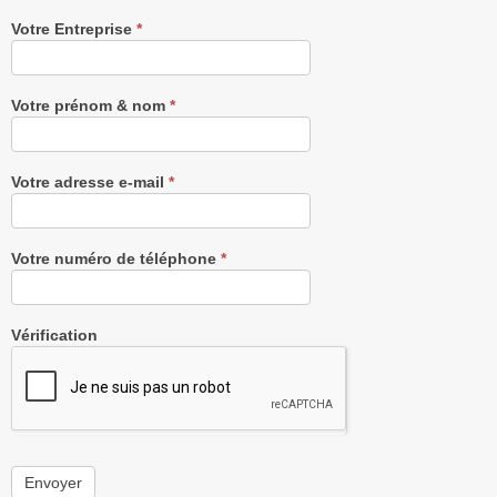
Recevez
Votre Entreprise
*
notre
Newsletter
gratuitement
Votre prénom & nom
*
Votre adresse e-mail
*
Votre numéro de téléphone
*
Vérification
Envoyer