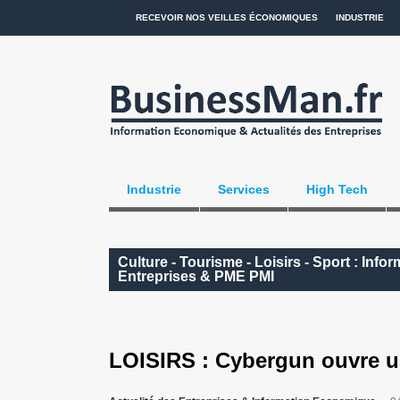
RECEVOIR NOS VEILLES ÉCONOMIQUES
INDUSTRIE
Industrie
Services
High Tech
Culture - Tourisme - Loisirs - Sport : Inf
Entreprises & PME PMI
LOISIRS : Cybergun ouvre u