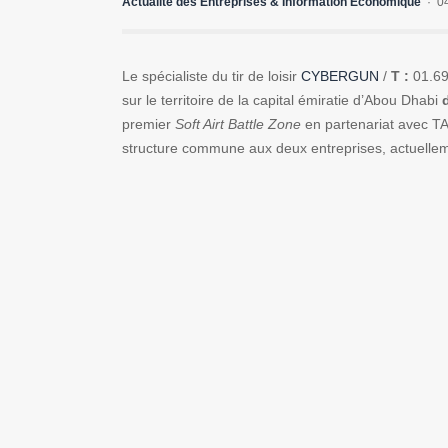
Actualité des Entreprises & Information Economique
0
Le spécialiste du tir de loisir
CYBERGUN
/
T :
01.69
sur le territoire de la capital émiratie d’Abou Dhabi
premier
Soft Airt Battle Zone
en partenariat avec T
structure commune aux deux entreprises, actuellem