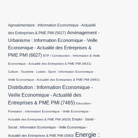
Agroalimentaire : Information Economique - Actualité
Aménagement -
des Entreprises & PME PMI
(5627)
Urbanisme : Information Economique - Veille
Economique - Actualité des Entreprises &
PME PMI
(6627)
BTP / Construction : Information & Veille
Economique - Actualité des Entreprises & PME PMI
(4631)
Culture - Tourisme - Loisirs - Sport : Information Economique -
Veille Economique - Actualité des Entreprises & PME PMI
(4661)
Distribution : Information Economique -
Veille Economique - Actualité des
Entreprises & PME PMI
(7465)
Education -
Formation : Information Economique - Veille Economique -
Emploi - Santé -
Actualité des Entreprises & PME PMI
(4829)
Social : Information Economique - Veille Economique -
Energie :
Actualité des Entreprises & PME PMI
(5063)