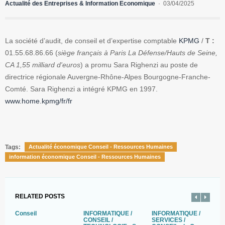
Actualité des Entreprises & Information Economique
03/04/2025
La société d’audit, de conseil et d’expertise comptable
KPMG
/
T :
01.55.68.86.66 (
siège français à Paris La Défense/Hauts de Seine,
CA 1,55 milliard d'euros
) a promu Sara Righenzi au poste de
directrice régionale Auvergne-Rhône-Alpes Bourgogne-Franche-
Comté. Sara Righenzi a intégré KPMG en 1997.
www.home.kpmg/fr/fr
Tags:
Actualité économique Conseil - Ressources Humaines
information économique Conseil - Ressources Humaines
RELATED POSTS
Conseil
INFORMATIQUE /
INFORMATIQUE /
R
CONSEIL /
SERVICES /
a