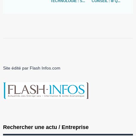
TECHNOLOGIE : S...
CONSEIL : le Q...
«.
Site édité par Flash Infos.com
Rechercher une actu / Entreprise