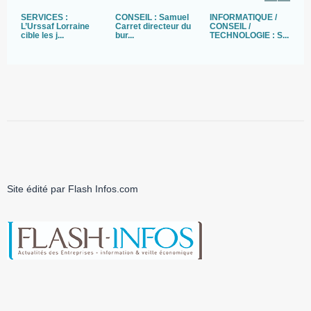
SERVICES :
CONSEIL : Samuel
INFORMATIQUE /
S
L’Urssaf Lorraine
Carret directeur du
CONSEIL /
E
cible les j...
bur...
TECHNOLOGIE : S...
so
Site édité par Flash Infos.com