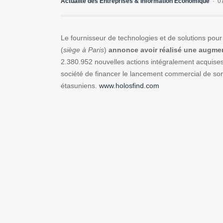
Actualité des Entreprises & Information Economique
0
Le fournisseur de technologies et de solutions pour l
(
siège à Paris
)
annonce avoir réalisé une augmen
2.380.952 nouvelles actions intégralement acqui
société de financer le lancement commercial de son o
étasuniens.
www.holosfind.com