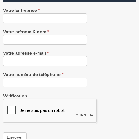
Recevez
Votre Entreprise
*
notre
Newsletter
gratuitement
Votre prénom & nom
*
Votre adresse e-mail
*
Votre numéro de téléphone
*
Vérification
Envoyer