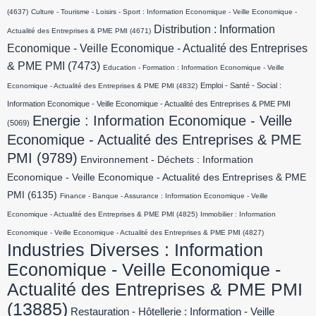
(4637)
Culture - Tourisme - Loisirs - Sport : Information Economique - Veille Economique -
Distribution : Information
Actualité des Entreprises & PME PMI
(4671)
Economique - Veille Economique - Actualité des Entreprises
& PME PMI
(7473)
Education - Formation : Information Economique - Veille
Emploi - Santé - Social :
Economique - Actualité des Entreprises & PME PMI
(4832)
Information Economique - Veille Economique - Actualité des Entreprises & PME PMI
Energie : Information Economique - Veille
(5069)
Economique - Actualité des Entreprises & PME
PMI
(9789)
Environnement - Déchets : Information
Economique - Veille Economique - Actualité des Entreprises & PME
PMI
(6135)
Finance - Banque - Assurance : Information Economique - Veille
Economique - Actualité des Entreprises & PME PMI
(4825)
Immobilier : Information
Economique - Veille Economique - Actualité des Entreprises & PME PMI
(4827)
Industries Diverses : Information
Economique - Veille Economique -
Actualité des Entreprises & PME PMI
(13885)
Restauration - Hôtellerie : Information - Veille