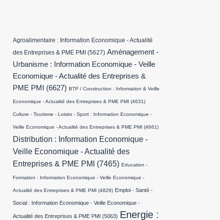
Agroalimentaire : Information Economique - Actualité
Aménagement -
des Entreprises & PME PMI
(5627)
Urbanisme : Information Economique - Veille
Economique - Actualité des Entreprises &
PME PMI
(6627)
BTP / Construction : Information & Veille
Economique - Actualité des Entreprises & PME PMI
(4631)
Culture - Tourisme - Loisirs - Sport : Information Economique -
Veille Economique - Actualité des Entreprises & PME PMI
(4661)
Distribution : Information Economique -
Veille Economique - Actualité des
Entreprises & PME PMI
(7465)
Education -
Formation : Information Economique - Veille Economique -
Emploi - Santé -
Actualité des Entreprises & PME PMI
(4829)
Social : Information Economique - Veille Economique -
Energie :
Actualité des Entreprises & PME PMI
(5063)