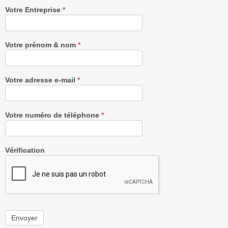
Recevez
Votre Entreprise
*
notre
Newsletter
gratuitement
Votre prénom & nom
*
Votre adresse e-mail
*
Votre numéro de téléphone
*
Vérification
Envoyer