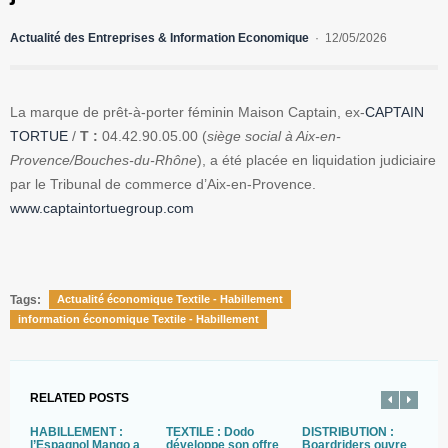
Actualité des Entreprises & Information Economique
12/05/2026
La marque de prêt-à-porter féminin Maison Captain, ex-
CAPTAIN
TORTUE
/
T :
04.42.90.05.00 (
siège social à Aix-en-
Provence/Bouches-du-Rhône
), a été placée en liquidation judiciaire
par le Tribunal de commerce d’Aix-en-Provence.
www.captaintortuegroup.com
Tags:
Actualité économique Textile - Habillement
information économique Textile - Habillement
RELATED POSTS
HABILLEMENT :
TEXTILE : Dodo
DISTRIBUTION :
A
l’Espagnol Mango a
développe son offre
Boardriders ouvre
S