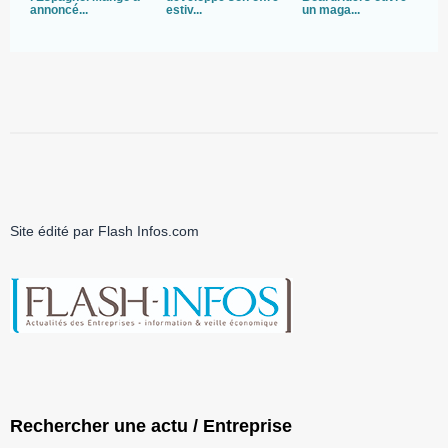
annoncé...
estiv...
un maga...
s
Site édité par Flash Infos.com
Rechercher une actu / Entreprise