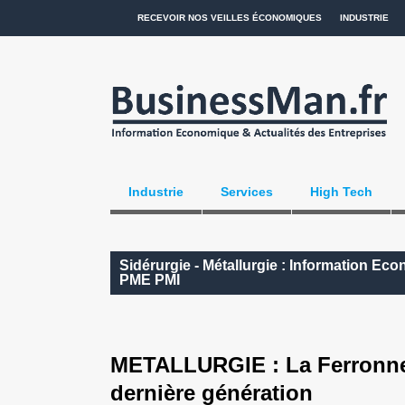
RECEVOIR NOS VEILLES ÉCONOMIQUES
INDUSTRIE
Industrie
Services
High Tech
Sidérurgie - Métallurgie : Information Ec
PME PMI
METALLURGIE : La Ferronneri
dernière génération