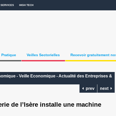
SERVICES
HIGH TECH
Pratique
Veilles Sectorielles
Recevoir gratuitement nos
onomique - Veille Economique - Actualité des Entreprises &
prev
next
e de l’Isère installe une machine