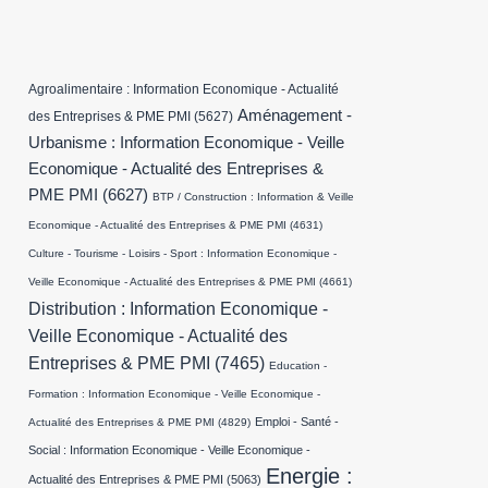
Agroalimentaire : Information Economique - Actualité
Aménagement -
des Entreprises & PME PMI
(5627)
Urbanisme : Information Economique - Veille
Economique - Actualité des Entreprises &
PME PMI
(6627)
BTP / Construction : Information & Veille
Economique - Actualité des Entreprises & PME PMI
(4631)
Culture - Tourisme - Loisirs - Sport : Information Economique -
Veille Economique - Actualité des Entreprises & PME PMI
(4661)
Distribution : Information Economique -
Veille Economique - Actualité des
Entreprises & PME PMI
(7465)
Education -
Formation : Information Economique - Veille Economique -
Emploi - Santé -
Actualité des Entreprises & PME PMI
(4829)
Social : Information Economique - Veille Economique -
Energie :
Actualité des Entreprises & PME PMI
(5063)